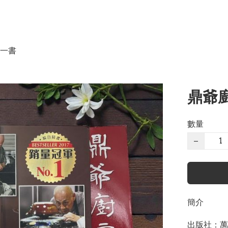
一書
鼎爺廚房
數量
−
簡介
出版社：萬