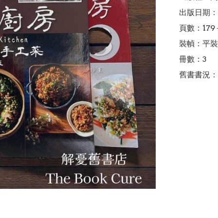
出版日期：2
頁數：179＋
裝幀：平裝

冊數：3

舊書書況：