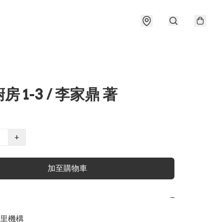
 1-3 / 李家鼎 著
+
加至購物車
−
里機構
