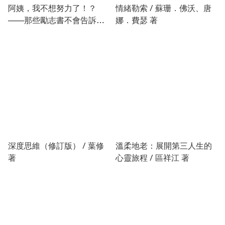
阿姨，我不想努力了！？
情緒勒索 / 蘇珊．佛沃、唐
——那些勵志書不會告訴你
娜．費瑟 著
的人生真相 / 劉仲敬 著
深度思維（修訂版） / 葉修
溫柔地老：展開第三人生的
著
心靈旅程 / 區祥江 著