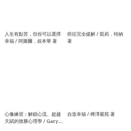
人生有點苦，但你可以選擇
癌症完全緩解 / 凱莉．特納
幸福 / 阿圖爾．叔本華 著
著
心像練習：解鎖心流、超越
自造幸福 / 樺澤紫苑 著
天賦的致勝心理學 / Gary
Mack & David