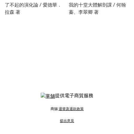
了不起的演化論 / 愛德華．
我的十堂大體解剖課 / 何翰
拉森 著
蓁、李翠卿 著
提供電子商貿服務
商舖
退貨及退款政策
提出意見