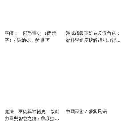
巫師：一部恐懼史 （簡體
漫威超級英雄＆反派角色：
字）/ 羅納德．赫頓 著
從科學角度拆解超能力背後
的祕密 / 馬克．蘇梅拉克、
丹尼爾．華勒斯 著
魔法、巫術與神祕史：啟動
中國巫術 / 張紫晨 著
力量與智慧之鑰 / 蘇珊娜．
里普斯庫姆 著