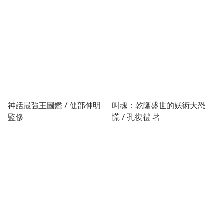
神話最強王圖鑑 / 健部伸明
叫魂：乾隆盛世的妖術大恐
監修
慌 / 孔復禮 著