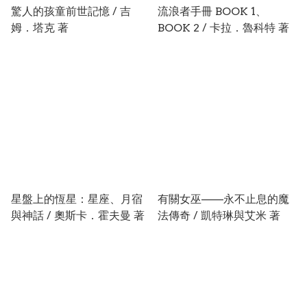
驚人的孩童前世記憶 / 吉
流浪者手冊 BOOK 1、
姆．塔克 著
BOOK 2 / 卡拉．魯科特 著
星盤上的恆星：星座、月宿
有關女巫——永不止息的魔
與神話 / 奧斯卡．霍夫曼 著
法傳奇 / 凱特琳與艾米 著