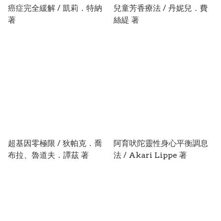
癌症完全緩解 / 凱莉．特納
兒童芳香療法 / 丹妮兒．費
著
絲緹 著
超基因零極限 / 狄帕克．喬
阿育吠陀靈性身心平衡調息
布拉、魯道夫．譚茲 著
法 / Akari Lippe 著