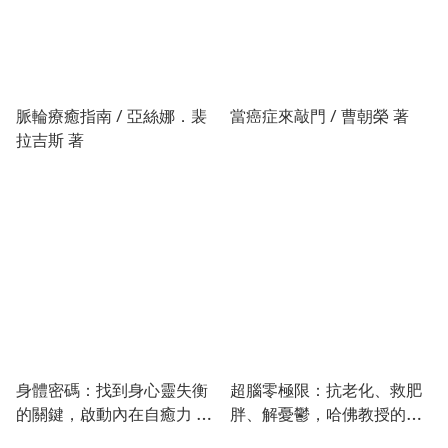
脈輪療癒指南 / 亞絲娜．裴
當癌症來敲門 / 曹朝榮 著
拉吉斯 著
身體密碼：找到身心靈失衡
超腦零極限：抗老化、救肥
的關鍵，啟動內在自癒力 /
胖、解憂鬱，哈佛教授的大
布萊利．尼爾森 著
腦煉金術 / 狄帕克．喬布