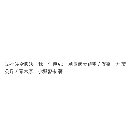
拉、魯道夫．譚茲 著
16小時空腹法，我一年瘦40
糖尿病大解密 / 傑森．方 著
公斤 / 青木厚、小堀智未 著