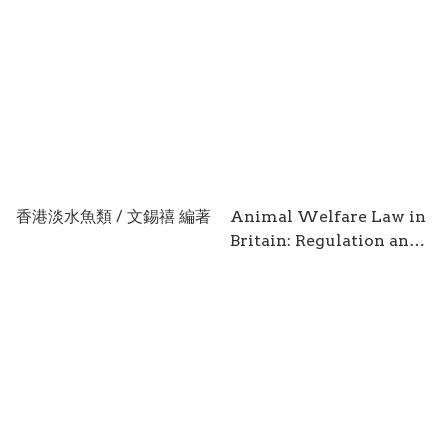
香港淡水魚類 / 文錫禧 編著
Animal Welfare Law in
Britain: Regulation and
Responsibility / by Mike
Radford