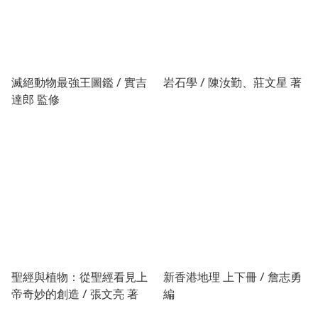
滅絕動物最強王圖鑑 / 實吉
岩石學 / 陳汝勤、莊文星 著
達郎 監修
聖經與植物：從聖經看見上
新香港地理 上下冊 / 詹志勇
帝奇妙的創造 / 張文亮 著
編