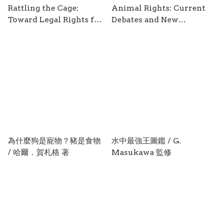
Rattling the Cage:
Animal Rights: Current
Toward Legal Rights for
Debates and New
Animals / by Steven M.
Directions / edited by
Wise
Cass R. Sunstein, Martha
C. Nussbaum
為什麼狗是寵物？豬是食物
水中最強王圖鑑 / G.
/ 哈爾．賀札格 著
Masukawa 監修