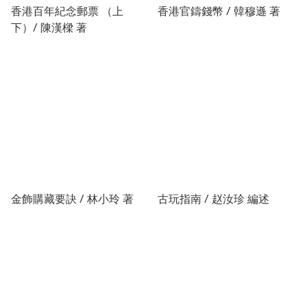
香港百年紀念郵票 （上
香港官鑄錢幣 / 韓穆遜 著
下）/ 陳漢樑 著
金飾購藏要訣 / 林小玲 著
古玩指南 / 赵汝珍 編述