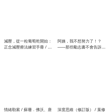
減壓，從一粒葡萄乾開始：
阿姨，我不想努力了！？
正念減壓療法練習手冊 / 鮑
——那些勵志書不會告訴你
伯．史鐸 著
的人生真相 / 劉仲敬 著
情緒勒索 / 蘇珊．佛沃、唐
深度思維（修訂版） / 葉修