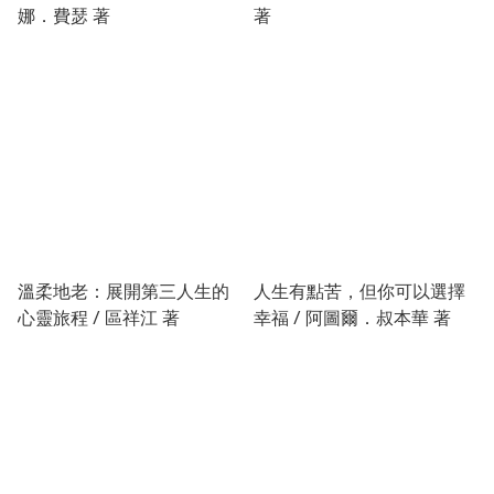
娜．費瑟 著
著
溫柔地老：展開第三人生的
人生有點苦，但你可以選擇
心靈旅程 / 區祥江 著
幸福 / 阿圖爾．叔本華 著