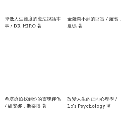
降低人生難度的魔法說話本
金錢買不到的財富 / 羅賓．
事 / DR. HIRO 著
夏瑪 著
希塔療癒找到你的靈魂伴侶
改變人生的正向心理學 /
/ 維安娜．斯蒂博 著
Lo's Psychology 著