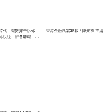
時代：識數據告訴你，
香港金融風雲35載 / 陳景祥 主編
諗說謊、誰會離職，誰
艾瑞克．席格 著