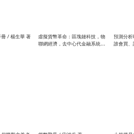
 / 楊生華 著
虛擬貨幣革命：區塊鏈科技，物
預測分析
聯網經濟，去中心代金融系統挑
誰會買、
戰會球經濟秩序 / 保羅．威格
會死！/ 
納、麥克．凱西 著