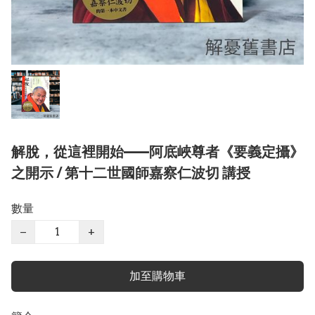
解脫，從這裡開始——阿底峽尊者《要義定攝》
之開示 / 第十二世國師嘉察仁波切 講授
數量
−
+
加至購物車