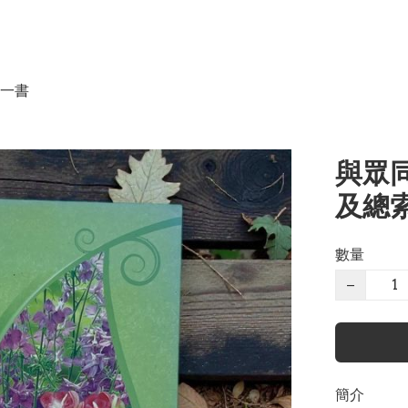
一書
與眾同
及總索
數量
−
簡介