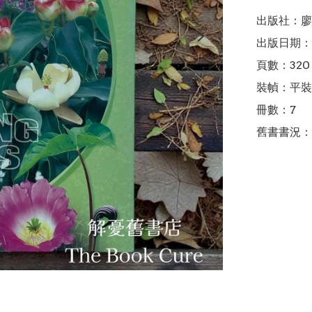
出版社：廖
出版日期：2
頁數：320＋
裝幀：平裝

冊數：7

舊書書況：