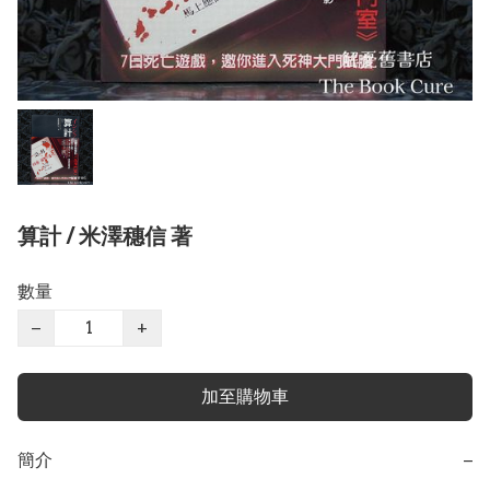
算計 / 米澤穗信 著
數量
−
+
加至購物車
簡介
−