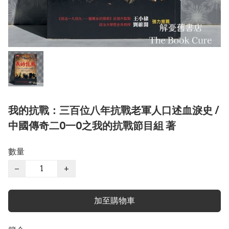
我的抗戰：三百位八年抗戰老軍人口述血淚史 /
中國傳奇二0一0之我的抗戰節目組 著
數量
−
+
加至購物車