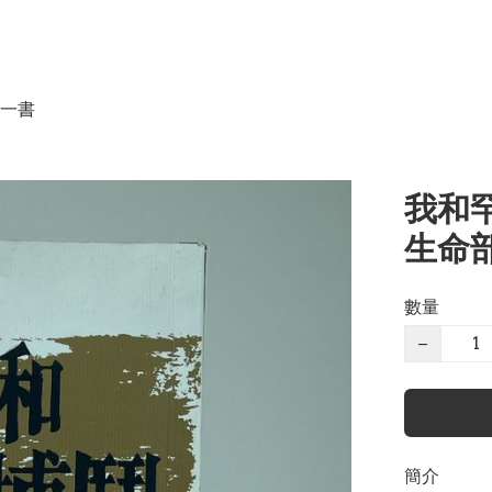
一書
我和
生命部
數量
−
簡介