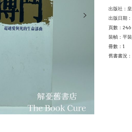
出版社：皇
出版日期：2
頁數：246

裝幀：平裝

冊數：1

舊書書況：