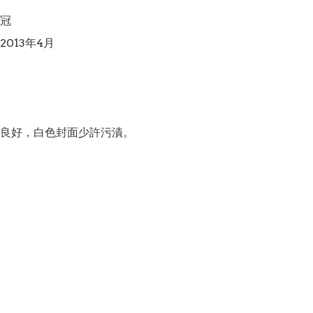
冠

013年4月

良好，白色封面少許污漬。