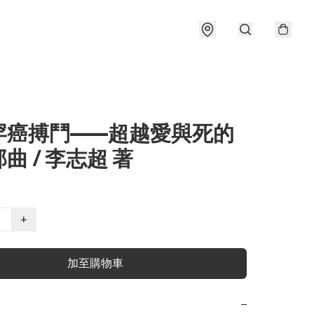
罕癌搏鬥——超越愛與死的
曲 / 李志超 著
+
加至購物車
−