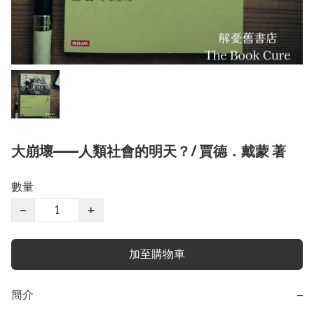
大崩壞——人類社會的明天？/ 賈德．戴蒙 著
數量
−
+
加至購物車
簡介
−