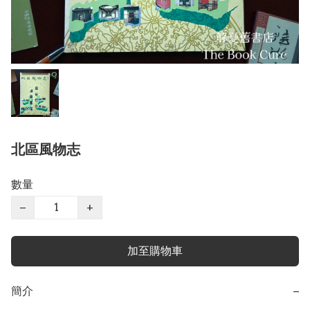
北區風物志
數量
−
+
加至購物車
簡介
−