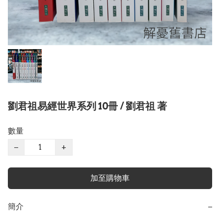
劉君祖易經世界系列 10冊 / 劉君祖 著
數量
−
+
加至購物車
簡介
−