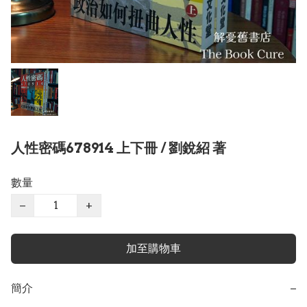
人性密碼678914 上下冊 / 劉銳紹 著
數量
−
+
加至購物車
簡介
−