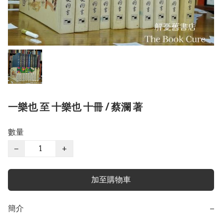
一樂也 至 十樂也 十冊 / 蔡瀾 著
數量
−
+
加至購物車
簡介
−