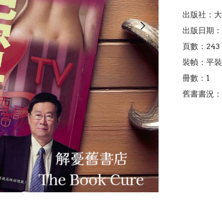
出版社：大
出版日期：2
頁數：243

裝幀：平裝

冊數：1

舊書書況：