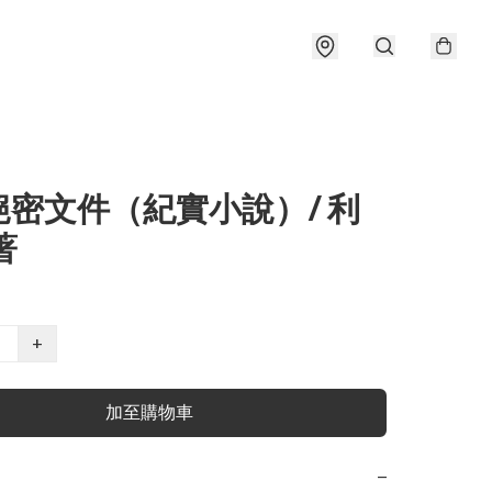
絕密文件（紀實小說）/ 利
著
+
加至購物車
−