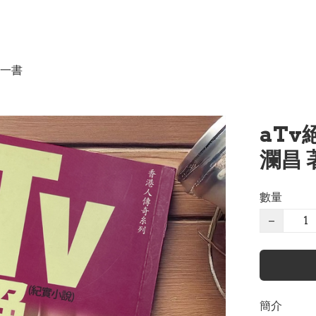
一書
aTv
瀾昌 
數量
−
簡介