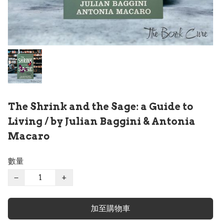
The Shrink and the Sage: a Guide to
Living / by Julian Baggini & Antonia
Macaro
數量
−
+
加至購物車