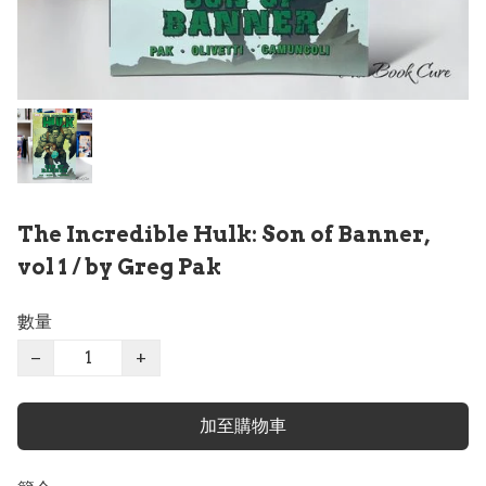
The Incredible Hulk: Son of Banner,
vol 1 / by Greg Pak
數量
−
+
加至購物車