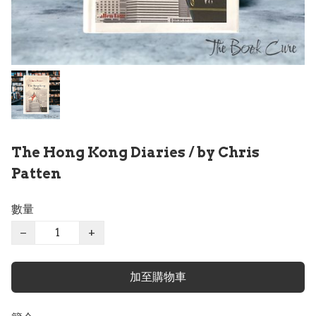
The Hong Kong Diaries / by Chris
Patten
數量
−
+
加至購物車