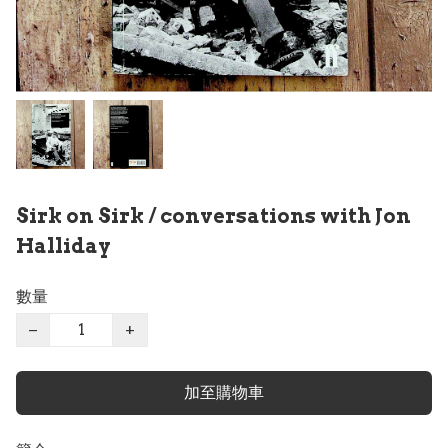
Sirk on Sirk / conversations with Jon
Halliday
數量
−
+
加至購物車