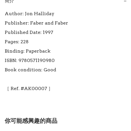
簡介
−
Author: Jon Halliday

Publisher: Faber and Faber

Published Date: 1997

Pages: 228

Binding: Paperback

ISBN: 9780571190980

Book condition: Good

［ Ref. #AK00007 ］
你可能感興趣的商品