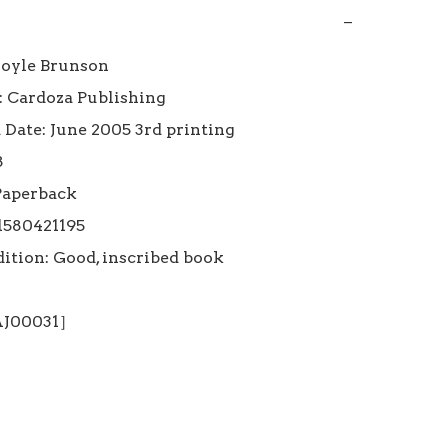
−
oyle Brunson

: Cardoza Publishing

 Date: June 2005 3rd printing



Paperback

1580421195

ition: Good, inscribed book

 AJ00031］