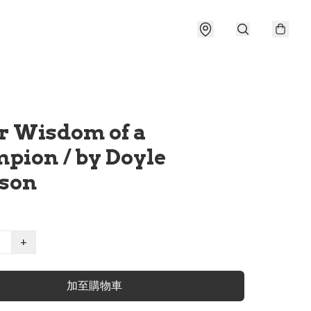
r Wisdom of a
pion / by Doyle
son
+
加至購物車