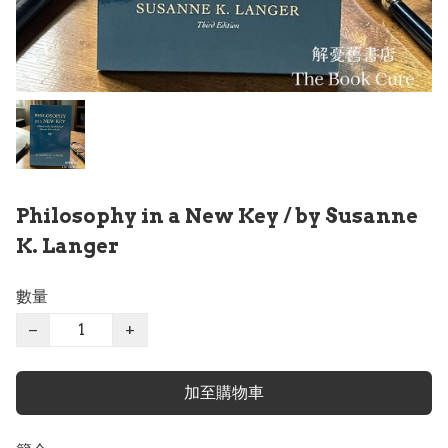
Philosophy in a New Key / by Susanne
K. Langer
數量
−
+
加至購物車