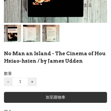
No Man an Island - The Cinema of Hou
Hsiao-hsien / by James Udden
數量
−
+
加至購物車