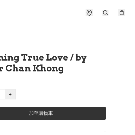
ing True Love / by
er Chan Khong
+
加至購物車
−