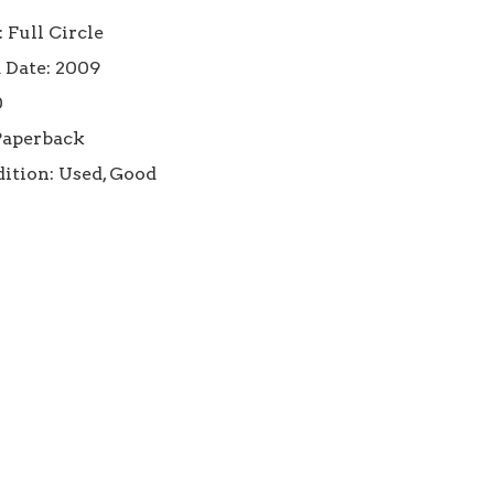
 Full Circle

 Date: 2009



Paperback

ition: Used, Good