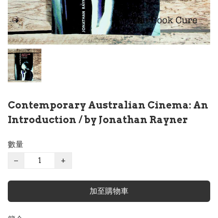
Contemporary Australian Cinema: An
Introduction / by Jonathan Rayner
數量
−
+
加至購物車