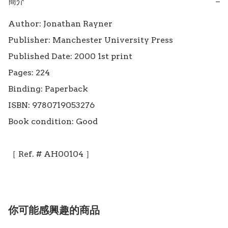
簡介
−
Author: Jonathan Rayner 

Publisher: Manchester University Press

Published Date: 2000 1st print

Pages: 224

Binding: Paperback

ISBN: 9780719053276

Book condition: Good

你可能感興趣的商品