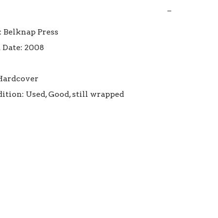
−
 Belknap Press

 Date: 2008



Hardcover

ition: Used, Good, still wrapped