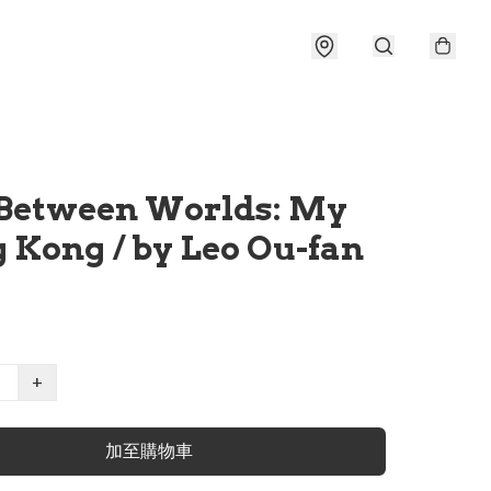
 Between Worlds: My
 Kong / by Leo Ou-fan
+
加至購物車