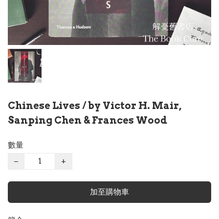
Chinese Lives / by Victor H. Mair,
Sanping Chen & Frances Wood
數量
−
+
加至購物車