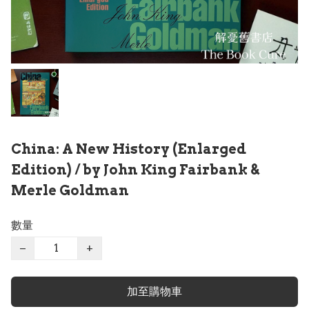
China: A New History (Enlarged
Edition) / by John King Fairbank &
Merle Goldman
數量
−
+
加至購物車