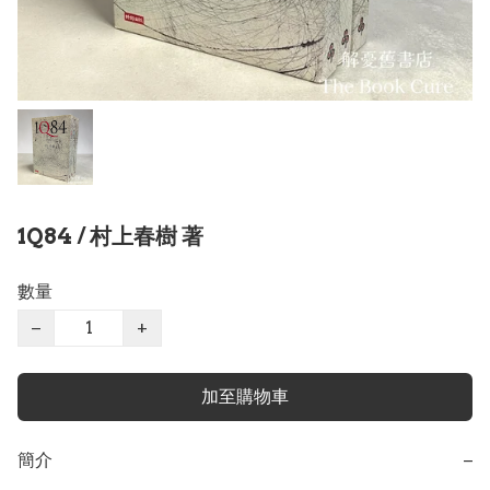
1Q84 / 村上春樹 著
數量
−
+
加至購物車
簡介
−