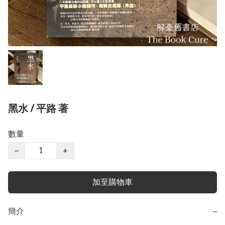
黑水 / 平路 著
數量
−
+
加至購物車
簡介
−