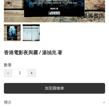
香港電影夜與霧 / 湯禎兆 著
數量
−
+
加至購物車
簡介
−