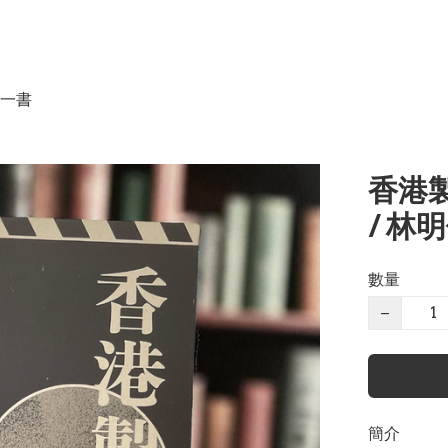
一書
香港
/ 林
數量
−
簡介