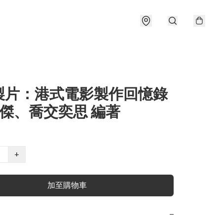
製片：港式電影製作回憶錄
明傑、喬交奕思 編著
+
加至購物車
−