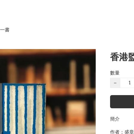
一書
香港監
數量
−
簡介
作者：盛章
