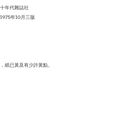
十年代雜誌社

975年10月三版

，紙已黃及有少許黃點。