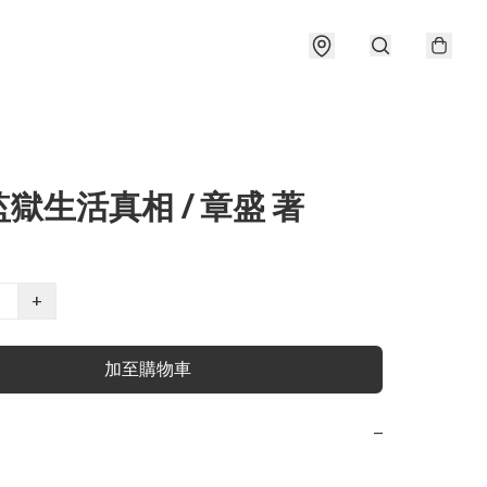
獄生活真相 / 章盛 著
+
加至購物車
−