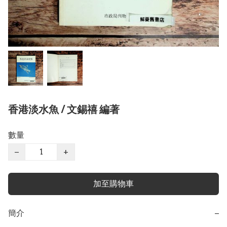
香港淡水魚 / 文錫禧 編著
數量
−
+
加至購物車
簡介
−