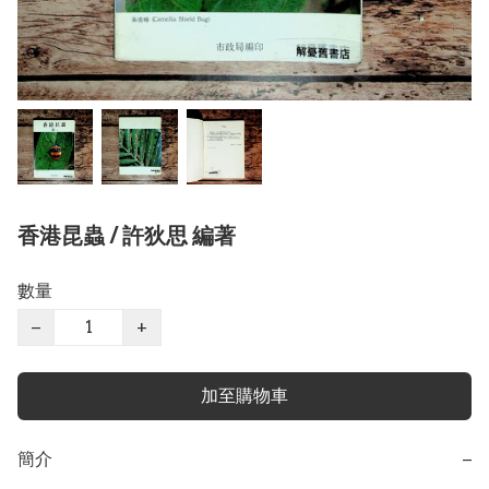
香港昆蟲 / 許狄思 編著
數量
−
+
加至購物車
簡介
−