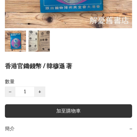
香港官鑄錢幣 / 韓穆遜 著
數量
−
+
加至購物車
簡介
−