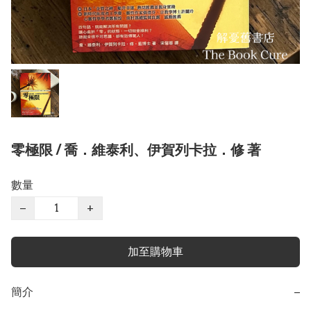
零極限 / 喬．維泰利、伊賀列卡拉．修 著
數量
−
+
加至購物車
簡介
−