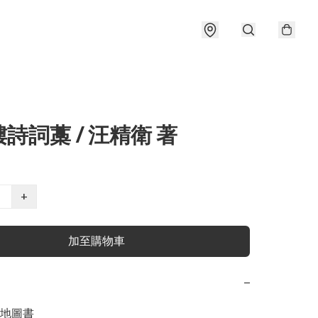
詩詞藁 / 汪精衛 著
+
加至購物車
−
地圖書
