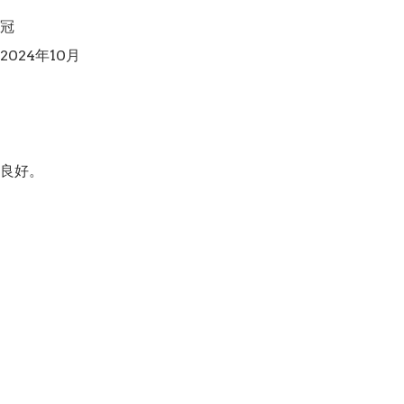
冠

024年10月

良好。