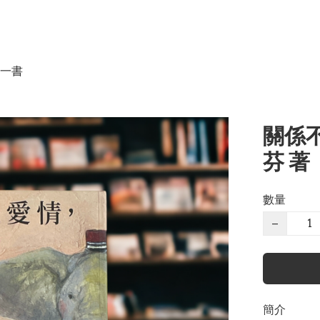
一書
關係不
芬 著
數量
−
簡介