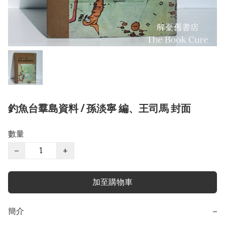
釣魚台羣島資料 / 孫淡寧 編、王司馬 封面
數量
−
+
加至購物車
簡介
−