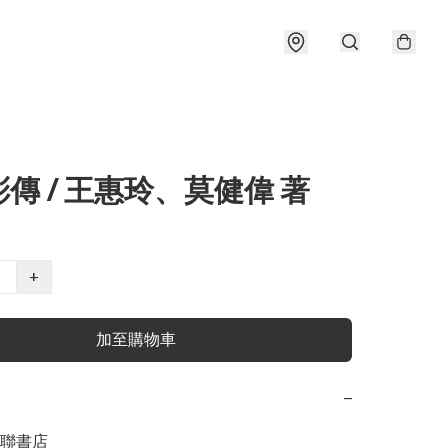
傳 / 王惠玲、莫健偉 著
+
加至購物車
−
聯書店
