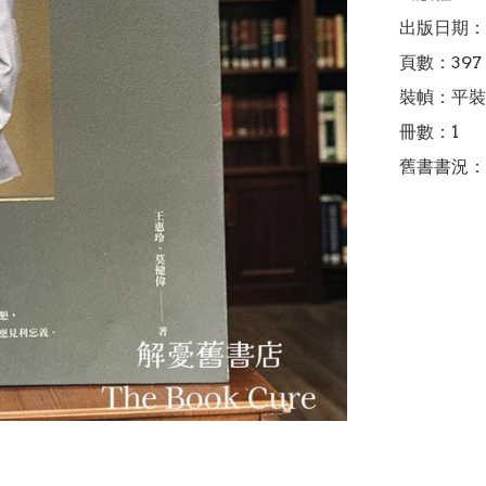
出版日期：2
頁數：397

裝幀：平裝

冊數：1

舊書書況：