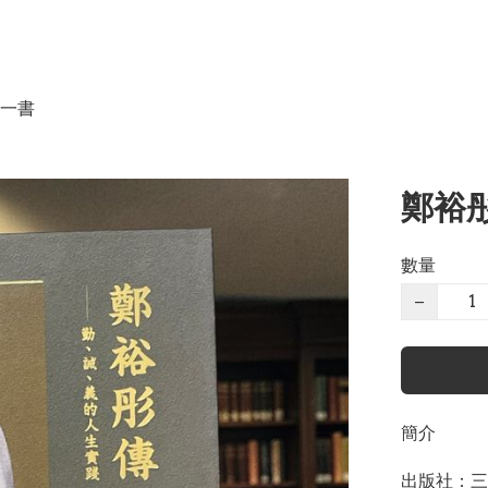
一書
鄭裕彤
數量
−
簡介
出版社：三