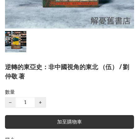
逆轉的東亞史：非中國視角的東北 （伍） / 劉
仲敬 著
數量
−
+
加至購物車