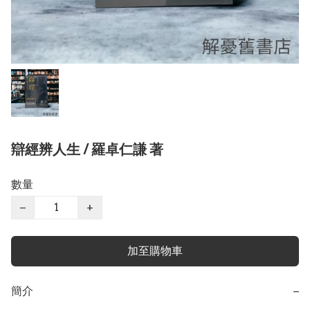
辯經辨人生 / 羅卓仁謙 著
數量
−
+
加至購物車
簡介
−