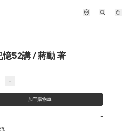
憶52講 / 蔣勳 著
+
加至購物車
−
流
