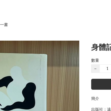
一書
身體記
數量
−
簡介
出版社：遠