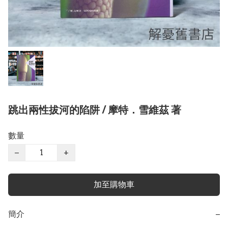
跳出兩性拔河的陷阱 / 摩特．雪維茲 著
數量
−
+
加至購物車
簡介
−