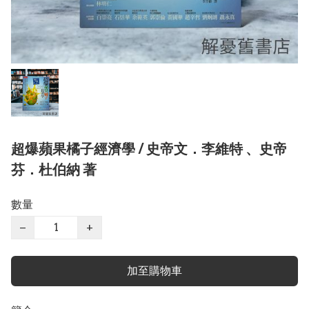
超爆蘋果橘子經濟學 / 史帝文．李維特 、史帝
芬．杜伯納 著
數量
−
+
加至購物車